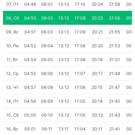
07, Пт
04:48
06:01
13:13
17:10
20:24
21:58
00:
08, Сб
04:50
06:02
13:13
17:09
20:23
21:56
00:
09, Вс
04:51
06:03
13:13
17:09
20:21
21:55
00:
10, Пн
04:52
06:04
13:12
17:08
20:20
21:53
00:
11, Вт
04:54
06:05
13:12
17:08
20:18
21:51
00:
12, Ср
04:55
06:06
13:12
17:07
20:17
21:49
00:
13, Чт
04:57
06:08
13:12
17:06
20:15
21:47
00:
14, Пт
04:58
06:09
13:12
17:05
20:14
21:45
00:
15, Сб
05:00
06:10
13:12
17:05
20:12
21:43
00:
16, Вс
05:01
06:11
13:11
17:04
20:11
21:41
00: