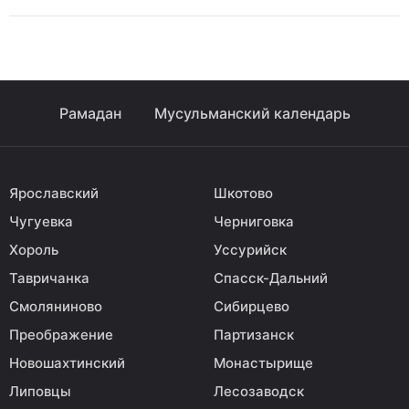
Рамадан
Мусульманский календарь
Ярославский
Шкотово
Чугуевка
Черниговка
Хороль
Уссурийск
Тавричанка
Спасск-Дальний
Смоляниново
Сибирцево
Преображение
Партизанск
Новошахтинский
Монастырище
Липовцы
Лесозаводск