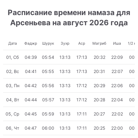
Расписание времени намаза для
Арсеньева на август 2026 года
Дата
Фаджр
Шурук
Зухр
Аср
Магриб
Иша
1/2 н
01, Сб
04:39
05:54
13:13
17:13
20:32
22:09
00:
02, Вс
04:41
05:55
13:13
17:13
20:31
22:07
00:
03, Пн
04:42
05:56
13:13
17:12
20:29
22:06
00:
04, Вт
04:44
05:57
13:13
17:12
20:28
22:04
00:
05, Ср
04:45
05:59
13:13
17:11
20:27
22:02
00:
06, Чт
04:47
06:00
13:13
17:11
20:25
22:00
00: