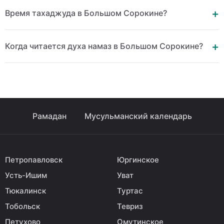
Время тахаджуда в Большом Сорокине?
Когда читается духа намаз в Большом Сорокине?
Рамадан
Мусульманский календарь
Петропавловск
Юргинское
Усть-Ишим
Уват
Тюкалинск
Туртас
Тобольск
Тевриз
Петухово
Омутинское