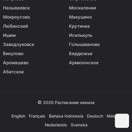
Называевск
Москаленки
Мокроусово
Макушино
Любинский
Крутинка
Ишим
Исилькуль
Заводоуковск
Голышманово
Викулово
Бердюжье
Аромашево
Армизонское
Абатское
©
2026
Расписание намаза
English
Français
Bahasa Indonesia
Deutsch
Melayu
Nederlands
Svenska