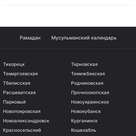
Рамадан
Мусульманский календарь
Тихорецк
Терновская
Темиргоевская
Темижбекская
Тбилисская
Родниковская
Расшеватская
Прочноокопская
Парковый
Новоукраинское
Новопокровская
Новокубанск
Новоалександровск
Курганинск
Красносельский
Кошехабль