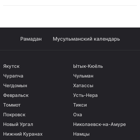
Рамадан
Мусульманский календарь
Якутск
Ытык-Кюёль
Чурапча
Чульман
Чегдомын
Хатассы
Февральск
Усть-Нера
Томмот
Тикси
Покровск
Оха
Новый Ургал
Николаевск-на-Амуре
Нижний Куранах
Намцы