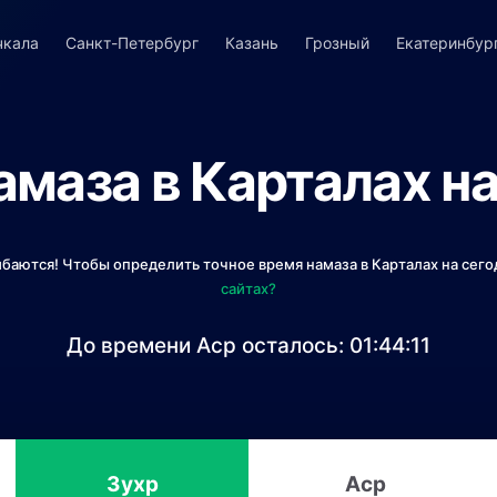
чкала
Санкт-Петербург
Казань
Грозный
Екатеринбур
амаза в Карталах на
ибаются! Чтобы определить точное время намаза в Карталах на сего
сайтах?
До времени Аср осталось:
01:44:10
Зухр
Аср