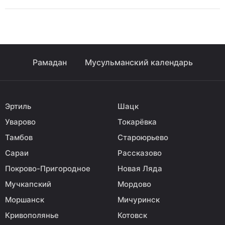
Рамадан
Мусульманский календарь
Эртиль
Шацк
Уварово
Токарёвка
Тамбов
Староюрьево
Сараи
Рассказово
Покрово-Пригородное
Новая Ляда
Мучкапский
Мордово
Моршанск
Мичуринск
Кривополянье
Котовск