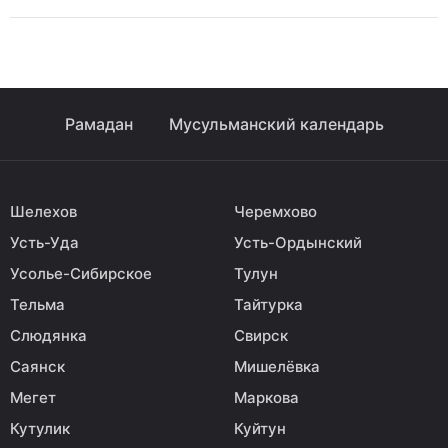
Рамадан
Мусульманский календарь
Шелехов
Черемхово
Усть-Уда
Усть-Ордынский
Усолье-Сибирское
Тулун
Тельма
Тайтурка
Слюдянка
Свирск
Саянск
Мишелёвка
Мегет
Маркова
Кутулик
Куйтун