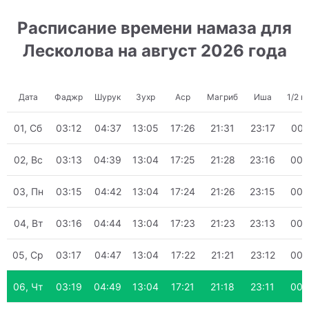
Расписание времени намаза для
Лесколова на август 2026 года
Дата
Фаджр
Шурук
Зухр
Аср
Магриб
Иша
1/2 н
01, Сб
03:12
04:37
13:05
17:26
21:31
23:17
00:
02, Вс
03:13
04:39
13:04
17:25
21:28
23:16
00:
03, Пн
03:15
04:42
13:04
17:24
21:26
23:15
00:
04, Вт
03:16
04:44
13:04
17:23
21:23
23:13
00:
05, Ср
03:17
04:47
13:04
17:22
21:21
23:12
00:
06, Чт
03:19
04:49
13:04
17:21
21:18
23:11
00: