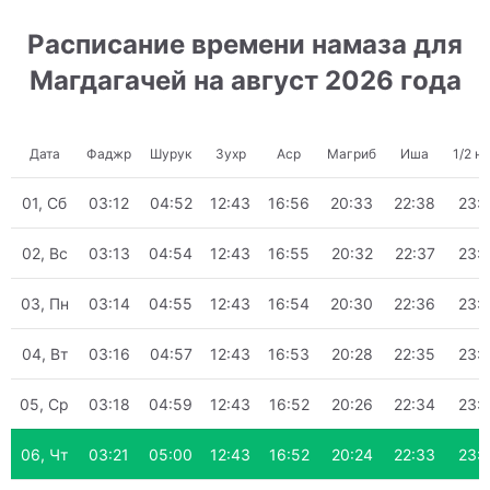
Расписание времени намаза для
Магдагачей на август 2026 года
Дата
Фаджр
Шурук
Зухр
Аср
Магриб
Иша
1/2 н
01, Сб
03:12
04:52
12:43
16:56
20:33
22:38
23:
02, Вс
03:13
04:54
12:43
16:55
20:32
22:37
23:
03, Пн
03:14
04:55
12:43
16:54
20:30
22:36
23:
04, Вт
03:16
04:57
12:43
16:53
20:28
22:35
23:
05, Ср
03:18
04:59
12:43
16:52
20:26
22:34
23:
06, Чт
03:21
05:00
12:43
16:52
20:24
22:33
23: