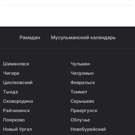
Рамадан
Мусульманский календарь
Шимановск
Чульман
Чигири
Чегдомын
Циолковский
Февральск
Тында
Томмот
Сковородино
Серышево
Райчихинск
Приаргунск
Поярково
Облучье
Новый Ургал
Новобурейский