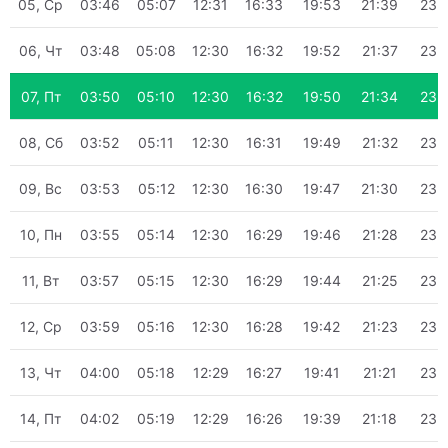
05, Ср
03:46
05:07
12:31
16:33
19:53
21:39
23:
06, Чт
03:48
05:08
12:30
16:32
19:52
21:37
23:
07, Пт
03:50
05:10
12:30
16:32
19:50
21:34
23:
08, Сб
03:52
05:11
12:30
16:31
19:49
21:32
23:
09, Вс
03:53
05:12
12:30
16:30
19:47
21:30
23:
10, Пн
03:55
05:14
12:30
16:29
19:46
21:28
23:
11, Вт
03:57
05:15
12:30
16:29
19:44
21:25
23:
12, Ср
03:59
05:16
12:30
16:28
19:42
21:23
23:
13, Чт
04:00
05:18
12:29
16:27
19:41
21:21
23:
14, Пт
04:02
05:19
12:29
16:26
19:39
21:18
23: