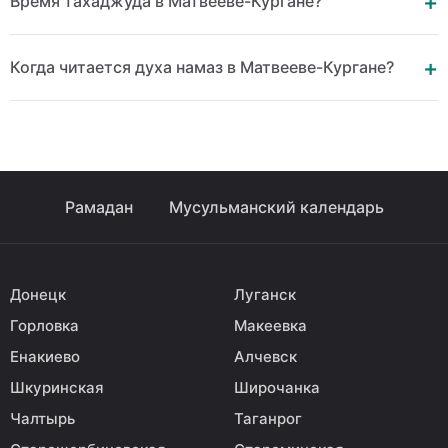
Время тахаджуда в Матвееве-Кургане?
Когда читается духа намаз в Матвееве-Кургане?
Рамадан
Мусульманский календарь
Донецк
Луганск
Горловка
Макеевка
Енакиево
Алчевск
Шкуринская
Широчанка
Чалтырь
Таганрог