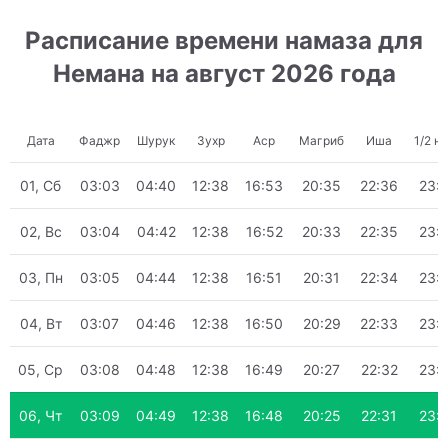
Расписание времени намаза для
Немана на август 2026 года
Дата
Фаджр
Шурук
Зухр
Аср
Магриб
Иша
1/2 н
01, Сб
03:03
04:40
12:38
16:53
20:35
22:36
23:
02, Вс
03:04
04:42
12:38
16:52
20:33
22:35
23:
03, Пн
03:05
04:44
12:38
16:51
20:31
22:34
23:
04, Вт
03:07
04:46
12:38
16:50
20:29
22:33
23:
05, Ср
03:08
04:48
12:38
16:49
20:27
22:32
23:
06, Чт
03:09
04:49
12:38
16:48
20:25
22:31
23: