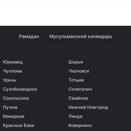
Рамадан
Мусульманский календарь
Юрьевец
Шарья
Чухлома
Чкаловск
Урень
Тотьма
Сухобезводное
Солигалич
Сокольское
Семёнов
Пучеж
Нижний Новгород
Макарьев
Линда
Красные Баки
Ковернино