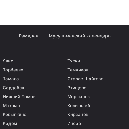
Рамадан
Мусульманский календарь
Явас
Турки
Торбеево
Темников
Тамала
Старое Шайгово
Сердобск
Ртищево
Нижний Ломов
Моршанск
Мокшан
Колышлей
Ковылкино
Кирсанов
Кадом
Инсар