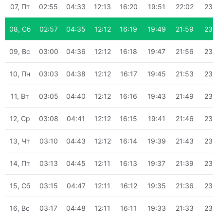
07, Пт
02:55
04:33
12:13
16:20
19:51
22:02
23:
08, Сб
02:57
04:35
12:12
16:19
19:49
21:59
23:
09, Вс
03:00
04:36
12:12
16:18
19:47
21:56
23:
10, Пн
03:03
04:38
12:12
16:17
19:45
21:53
23:
11, Вт
03:05
04:40
12:12
16:16
19:43
21:49
23:
12, Ср
03:08
04:41
12:12
16:15
19:41
21:46
23:
13, Чт
03:10
04:43
12:12
16:14
19:39
21:43
23:
14, Пт
03:13
04:45
12:11
16:13
19:37
21:39
23:
15, Сб
03:15
04:47
12:11
16:12
19:35
21:36
23:
16, Вс
03:17
04:48
12:11
16:11
19:33
21:33
23: