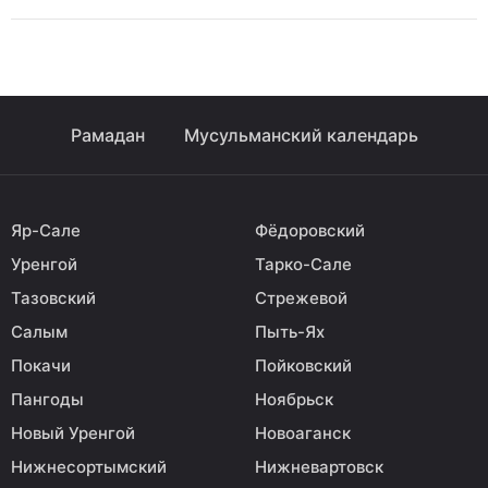
Рамадан
Мусульманский календарь
Яр-Сале
Фёдоровский
Уренгой
Тарко-Сале
Тазовский
Стрежевой
Салым
Пыть-Ях
Покачи
Пойковский
Пангоды
Ноябрьск
Новый Уренгой
Новоаганск
Нижнесортымский
Нижневартовск