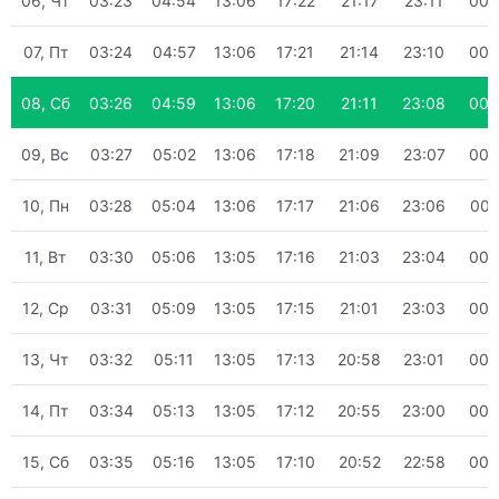
06, Чт
03:23
04:54
13:06
17:22
21:17
23:11
00:
07, Пт
03:24
04:57
13:06
17:21
21:14
23:10
00:
08, Сб
03:26
04:59
13:06
17:20
21:11
23:08
00:
09, Вс
03:27
05:02
13:06
17:18
21:09
23:07
00:
10, Пн
03:28
05:04
13:06
17:17
21:06
23:06
00:
11, Вт
03:30
05:06
13:05
17:16
21:03
23:04
00:
12, Ср
03:31
05:09
13:05
17:15
21:01
23:03
00:
13, Чт
03:32
05:11
13:05
17:13
20:58
23:01
00:
14, Пт
03:34
05:13
13:05
17:12
20:55
23:00
00:
15, Сб
03:35
05:16
13:05
17:10
20:52
22:58
00: