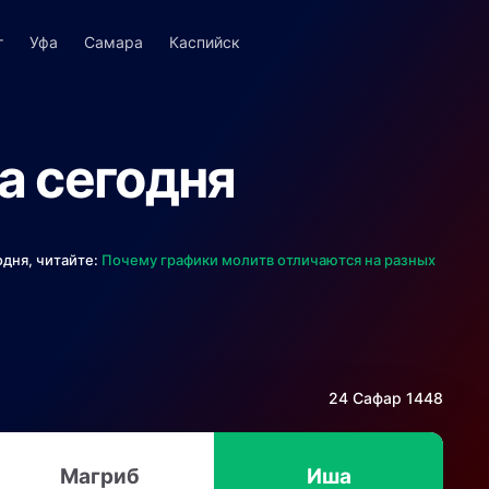
г
Уфа
Самара
Каспийск
а сегодня
одня, читайте:
Почему графики молитв отличаются на разных
24 Сафар 1448
Магриб
Иша