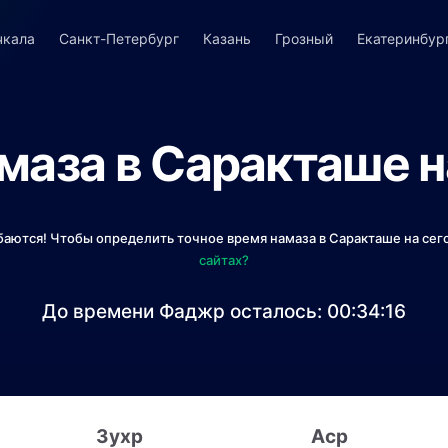
чкала
Санкт-Петербург
Казань
Грозный
Екатеринбур
маза в Саракташе н
баются! Чтобы определить точное время намаза в Саракташе на сег
сайтах?
До времени Фаджр осталось:
00:34:16
Зухр
Аср