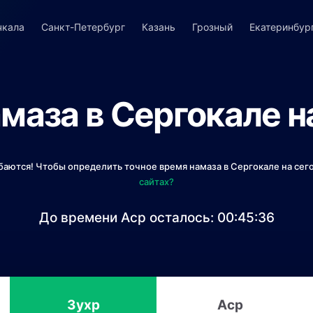
чкала
Санкт-Петербург
Казань
Грозный
Екатеринбур
маза в Сергокале н
баются! Чтобы определить точное время намаза в Сергокале на сег
сайтах?
До времени Аср осталось:
00:45:36
Зухр
Аср