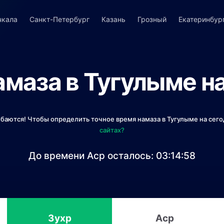
чкала
Санкт-Петербург
Казань
Грозный
Екатеринбур
амаза в Тугулыме на
ибаются! Чтобы определить точное время намаза в Тугулыме на сего
сайтах?
До времени Аср осталось:
03:14:57
Зухр
Аср