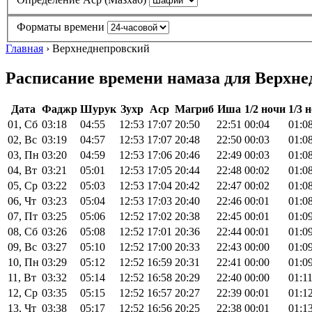
Форматы времени
Главная
›
Верхнеднепровский
Расписание времени намаза для Верхнед
Дата
Фаджр
Шурук
Зухр
Аср
Магриб
Иша
1/2 ночи
1/3 
01, Сб
03:18
04:55
12:53
17:07
20:50
22:51
00:04
01:0
02, Вс
03:19
04:57
12:53
17:07
20:48
22:50
00:03
01:0
03, Пн
03:20
04:59
12:53
17:06
20:46
22:49
00:03
01:0
04, Вт
03:21
05:01
12:53
17:05
20:44
22:48
00:02
01:0
05, Ср
03:22
05:03
12:53
17:04
20:42
22:47
00:02
01:0
06, Чт
03:23
05:04
12:53
17:03
20:40
22:46
00:01
01:0
07, Пт
03:25
05:06
12:52
17:02
20:38
22:45
00:01
01:0
08, Сб
03:26
05:08
12:52
17:01
20:36
22:44
00:01
01:0
09, Вс
03:27
05:10
12:52
17:00
20:33
22:43
00:00
01:0
10, Пн
03:29
05:12
12:52
16:59
20:31
22:41
00:00
01:0
11, Вт
03:32
05:14
12:52
16:58
20:29
22:40
00:00
01:1
12, Ср
03:35
05:15
12:52
16:57
20:27
22:39
00:01
01:1
13, Чт
03:38
05:17
12:52
16:56
20:25
22:38
00:01
01:1