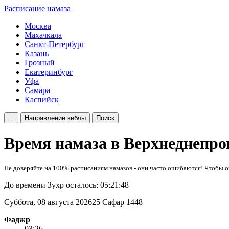
Расписание намаза
Москва
Махачкала
Санкт-Петербург
Казань
Грозный
Екатеринбург
Уфа
Самара
Каспийск
...
Направление киблы
Поиск
Время намаза в Верхнеднепро
Не доверяйте на 100% расписаниям намазов - они часто ошибаются! Чтобы о
До времени Зухр осталось:
05:21:48
Суббота, 08 августа 2026
25 Сафар 1448
Фаджр
03:26