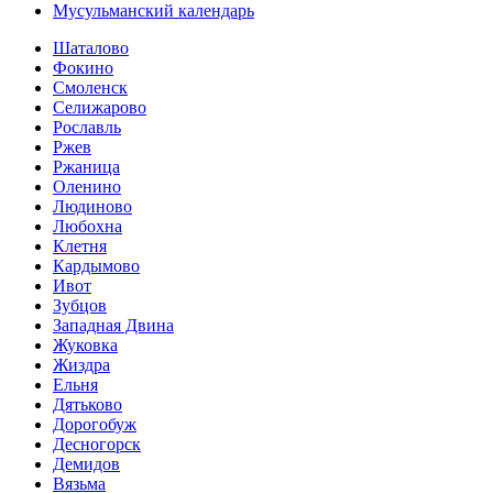
Мусульманский календарь
Шаталово
Фокино
Смоленск
Селижарово
Рославль
Ржев
Ржаница
Оленино
Людиново
Любохна
Клетня
Кардымово
Ивот
Зубцов
Западная Двина
Жуковка
Жиздра
Ельня
Дятьково
Дорогобуж
Десногорск
Демидов
Вязьма