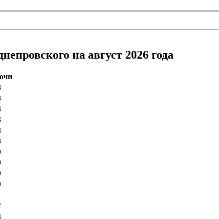
непровского на август 2026 года
ночи
8
8
8
8
8
8
9
9
9
9
1
2
3