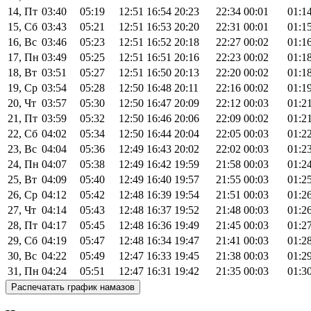
14, Пт
03:40
05:19
12:51
16:54
20:23
22:34
00:01
01:1
15, Сб
03:43
05:21
12:51
16:53
20:20
22:31
00:01
01:1
16, Вс
03:46
05:23
12:51
16:52
20:18
22:27
00:02
01:1
17, Пн
03:49
05:25
12:51
16:51
20:16
22:23
00:02
01:1
18, Вт
03:51
05:27
12:51
16:50
20:13
22:20
00:02
01:1
19, Ср
03:54
05:28
12:50
16:48
20:11
22:16
00:02
01:1
20, Чт
03:57
05:30
12:50
16:47
20:09
22:12
00:03
01:2
21, Пт
03:59
05:32
12:50
16:46
20:06
22:09
00:02
01:2
22, Сб
04:02
05:34
12:50
16:44
20:04
22:05
00:03
01:2
23, Вс
04:04
05:36
12:49
16:43
20:02
22:02
00:03
01:2
24, Пн
04:07
05:38
12:49
16:42
19:59
21:58
00:03
01:2
25, Вт
04:09
05:40
12:49
16:40
19:57
21:55
00:03
01:2
26, Ср
04:12
05:42
12:48
16:39
19:54
21:51
00:03
01:2
27, Чт
04:14
05:43
12:48
16:37
19:52
21:48
00:03
01:2
28, Пт
04:17
05:45
12:48
16:36
19:49
21:45
00:03
01:2
29, Сб
04:19
05:47
12:48
16:34
19:47
21:41
00:03
01:2
30, Вс
04:22
05:49
12:47
16:33
19:45
21:38
00:03
01:2
31, Пн
04:24
05:51
12:47
16:31
19:42
21:35
00:03
01:3
Распечатать график намазов