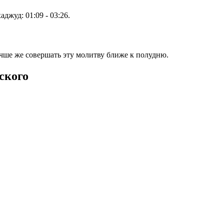
хаджуд:
01:09
-
03:26
.
учше же совершать эту молитву ближе к полудню.
ского