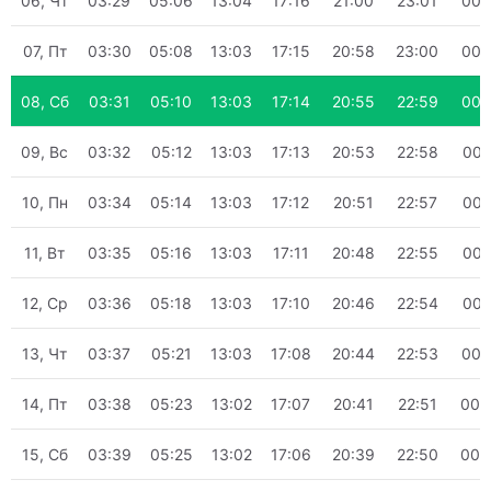
06, Чт
03:29
05:06
13:04
17:16
21:00
23:01
00:
07, Пт
03:30
05:08
13:03
17:15
20:58
23:00
00:
08, Сб
03:31
05:10
13:03
17:14
20:55
22:59
00:
09, Вс
03:32
05:12
13:03
17:13
20:53
22:58
00:
10, Пн
03:34
05:14
13:03
17:12
20:51
22:57
00:
11, Вт
03:35
05:16
13:03
17:11
20:48
22:55
00:
12, Ср
03:36
05:18
13:03
17:10
20:46
22:54
00:
13, Чт
03:37
05:21
13:03
17:08
20:44
22:53
00:
14, Пт
03:38
05:23
13:02
17:07
20:41
22:51
00:
15, Сб
03:39
05:25
13:02
17:06
20:39
22:50
00: