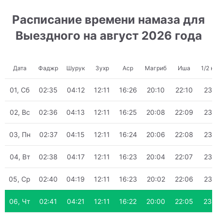
Расписание времени намаза для
Выездного на август 2026 года
Дата
Фаджр
Шурук
Зухр
Аср
Магриб
Иша
1/2 н
01, Сб
02:35
04:12
12:11
16:26
20:10
22:10
23:
02, Вс
02:36
04:13
12:11
16:25
20:08
22:09
23:
03, Пн
02:37
04:15
12:11
16:24
20:06
22:08
23:
04, Вт
02:38
04:17
12:11
16:23
20:04
22:07
23:
05, Ср
02:40
04:19
12:11
16:23
20:02
22:06
23:
06, Чт
02:41
04:21
12:11
16:22
20:00
22:05
23: