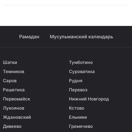
Рамадан
Мусульманский календарь
Шатки
Тумботино
Темников
Суроватиха
Саров
Рудня
Решетиха
Перевоз
Первомайск
Нижний Новгород
Лукоянов
Кстово
Ждановский
Ельники
Дивеево
Гремячево