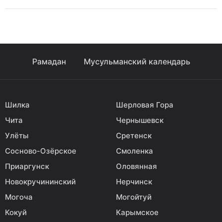
Рамадан
Мусульманский календарь
Шилка
Шерловая Гора
Чита
Чернышевск
Улёты
Сретенск
Сосново-Озёрское
Смоленка
Приаргунск
Оловянная
Новокручининский
Нерчинск
Могоча
Могойтуй
Кокуй
Карымское