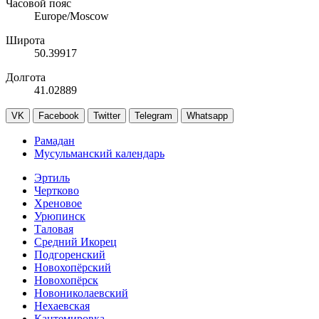
Часовой пояс
Europe/Moscow
Широта
50.39917
Долгота
41.02889
VK
Facebook
Twitter
Telegram
Whatsapp
Рамадан
Мусульманский календарь
Эртиль
Чертково
Хреновое
Урюпинск
Таловая
Средний Икорец
Подгоренский
Новохопёрский
Новохопёрск
Новониколаевский
Нехаевская
Кантемировка