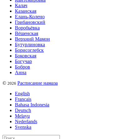
Калач
Казанская
Елань-Колено
Грибановский
Воробьёвка
Вёшенская
Верхний Мамон
Бутурлиновка
Борисоглебск
Боковская
Богучар
Бобров
Анна
©
Расписание намаза
2026
English
Français
Bahasa Indonesia
Deutsch
Melayu
Nederlands
Svenska