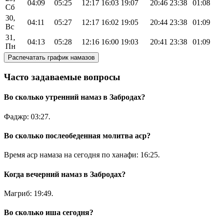
04:09
05:25
12:17
16:03
19:07
20:46
23:38
01:08
Сб
30,
04:11
05:27
12:17
16:02
19:05
20:44
23:38
01:09
Вс
31,
04:13
05:28
12:16
16:00
19:03
20:41
23:38
01:09
Пн
Распечатать график намазов
Часто задаваемые вопросы
Во сколько утренний намаз в Забродах?
Фаджр:
03:27
.
Во сколько послеобеденная молитва аср?
Время аср намаза на сегодня по ханафи:
16:25
.
Когда вечерний намаз в Забродах?
Магриб:
19:49
.
Во сколько иша сегодня?