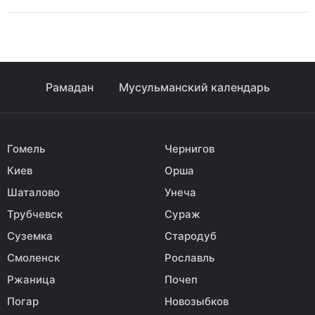
Рамадан
Мусульманский календарь
Гомель
Чернигов
Киев
Орша
Шаталово
Унеча
Трубчевск
Сураж
Суземка
Стародуб
Смоленск
Рославль
Ржаница
Почеп
Погар
Новозыбков