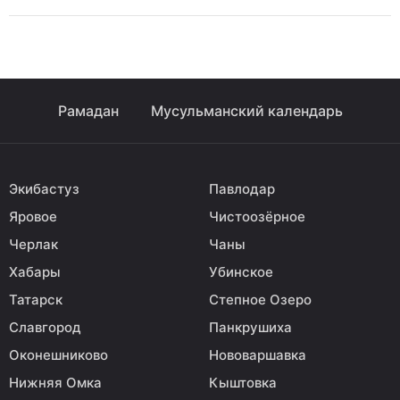
Рамадан
Мусульманский календарь
Экибастуз
Павлодар
Яровое
Чистоозёрное
Черлак
Чаны
Хабары
Убинское
Татарск
Степное Озеро
Славгород
Панкрушиха
Оконешниково
Нововаршавка
Нижняя Омка
Кыштовка