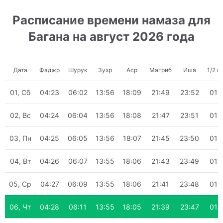
Расписание времени намаза для
Багана на август 2026 года
Дата
Фаджр
Шурук
Зухр
Аср
Магриб
Иша
1/2 н
01, Сб
04:23
06:02
13:56
18:09
21:49
23:52
01:
02, Вс
04:24
06:04
13:56
18:08
21:47
23:51
01:
03, Пн
04:25
06:05
13:56
18:07
21:45
23:50
01:
04, Вт
04:26
06:07
13:55
18:06
21:43
23:49
01:
05, Ср
04:27
06:09
13:55
18:06
21:41
23:48
01:
06, Чт
04:28
06:11
13:55
18:05
21:39
23:47
01: