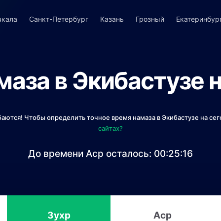
чкала
Санкт-Петербург
Казань
Грозный
Екатеринбур
маза в Экибастузе н
баются! Чтобы определить точное время намаза в Экибастузе на сег
сайтах?
До времени Аср осталось:
00:25:16
Зухр
Аср