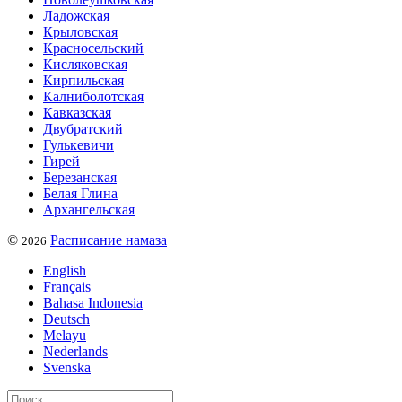
Ладожская
Крыловская
Красносельский
Кисляковская
Кирпильская
Калниболотская
Кавказская
Двубратский
Гулькевичи
Гирей
Березанская
Белая Глина
Архангельская
©
Расписание намаза
2026
English
Français
Bahasa Indonesia
Deutsch
Melayu
Nederlands
Svenska