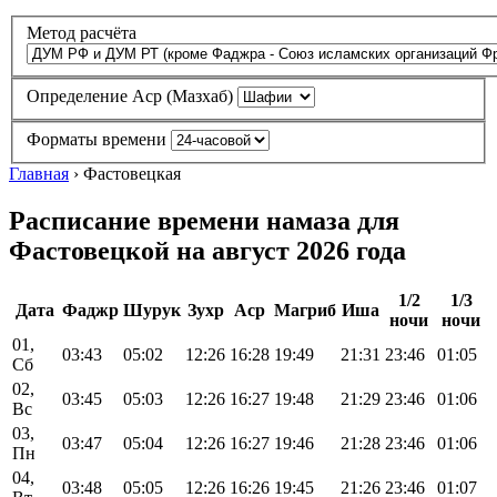
Метод расчёта
Определение Аср (Мазхаб)
Форматы времени
Главная
›
Фастовецкая
Расписание времени намаза для
Фастовецкой на август 2026 года
1/2
1/3
Дата
Фаджр
Шурук
Зухр
Аср
Магриб
Иша
ночи
ночи
01,
03:43
05:02
12:26
16:28
19:49
21:31
23:46
01:05
Сб
02,
03:45
05:03
12:26
16:27
19:48
21:29
23:46
01:06
Вс
03,
03:47
05:04
12:26
16:27
19:46
21:28
23:46
01:06
Пн
04,
03:48
05:05
12:26
16:26
19:45
21:26
23:46
01:07