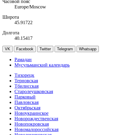
Часовой пояс
Europe/Moscow
Широта
45.91722
Долгота
40.15417
VK
Facebook
Twitter
Telegram
Whatsapp
Рамадан
Мусульманский календарь
Тихорецк
Терновская
Тбилисская
Старолеушковская
Парковый
Павловская
Октябрьская
Новоукраинское
Новорождественская
Новопокровская
Новомалороссийская
Новолеушковская