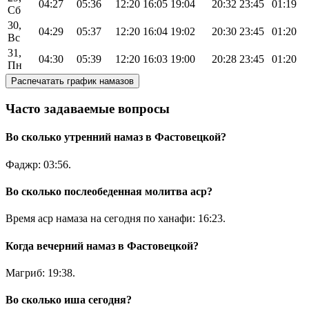
04:27
05:36
12:20
16:05
19:04
20:32
23:45
01:19
Сб
30,
04:29
05:37
12:20
16:04
19:02
20:30
23:45
01:20
Вс
31,
04:30
05:39
12:20
16:03
19:00
20:28
23:45
01:20
Пн
Распечатать график намазов
Часто задаваемые вопросы
Во сколько утренний намаз в Фастовецкой?
Фаджр:
03:56
.
Во сколько послеобеденная молитва аср?
Время аср намаза на сегодня по ханафи:
16:23
.
Когда вечерний намаз в Фастовецкой?
Магриб:
19:38
.
Во сколько иша сегодня?