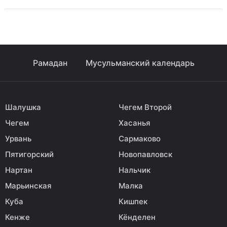
Рамадан
Мусульманский календарь
Шалушка
Чегем Второй
Чегем
Хасанья
Урвань
Сармаково
Пятигорский
Новопавловск
Нартан
Нальчик
Марьинская
Малка
Куба
Кишпек
Кенже
Кёнделен