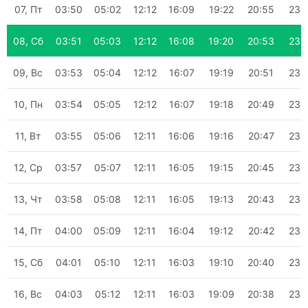
07, Пт
03:50
05:02
12:12
16:09
19:22
20:55
23:
08, Сб
03:51
05:03
12:12
16:08
19:20
20:53
23:
09, Вс
03:53
05:04
12:12
16:07
19:19
20:51
23:
10, Пн
03:54
05:05
12:12
16:07
19:18
20:49
23:
11, Вт
03:55
05:06
12:11
16:06
19:16
20:47
23:
12, Ср
03:57
05:07
12:11
16:05
19:15
20:45
23:
13, Чт
03:58
05:08
12:11
16:05
19:13
20:43
23:
14, Пт
04:00
05:09
12:11
16:04
19:12
20:42
23:
15, Сб
04:01
05:10
12:11
16:03
19:10
20:40
23:
16, Вс
04:03
05:12
12:11
16:03
19:09
20:38
23: