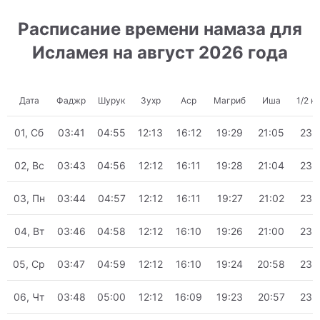
Расписание времени намаза для
Исламея на август 2026 года
Дата
Фаджр
Шурук
Зухр
Аср
Магриб
Иша
1/2 н
01, Сб
03:41
04:55
12:13
16:12
19:29
21:05
23:
02, Вс
03:43
04:56
12:12
16:11
19:28
21:04
23:
03, Пн
03:44
04:57
12:12
16:11
19:27
21:02
23:
04, Вт
03:46
04:58
12:12
16:10
19:26
21:00
23:
05, Ср
03:47
04:59
12:12
16:10
19:24
20:58
23:
06, Чт
03:48
05:00
12:12
16:09
19:23
20:57
23: