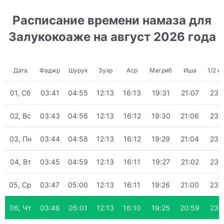
Расписание времени намаза для
Залукокоаже на август 2026 года
Дата
Фаджр
Шурук
Зухр
Аср
Магриб
Иша
1/2 н
01, Сб
03:41
04:55
12:13
16:13
19:31
21:07
23:
02, Вс
03:43
04:56
12:13
16:12
19:30
21:06
23:
03, Пн
03:44
04:58
12:13
16:12
19:29
21:04
23:
04, Вт
03:45
04:59
12:13
16:11
19:27
21:02
23:
05, Ср
03:47
05:00
12:13
16:11
19:26
21:00
23:
06, Чт
03:48
05:01
12:13
16:10
19:25
20:59
23: