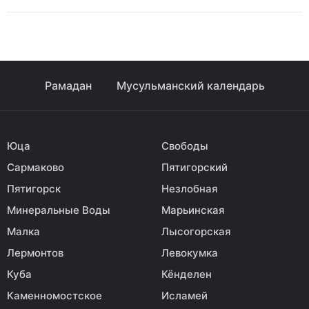
Рамадан
Мусульманский календарь
Юца
Свободы
Сармаково
Пятигорский
Пятигорск
Незлобная
Минеральные Воды
Марьинская
Малка
Лысогорская
Лермонтов
Левокумка
Куба
Кёнделен
Каменномостское
Исламей