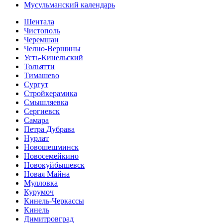
Мусульманский календарь
Шентала
Чистополь
Черемшан
Челно-Вершины
Усть-Кинельский
Тольятти
Тимашево
Сургут
Стройкерамика
Смышляевка
Сергиевск
Самара
Петра Дубрава
Нурлат
Новошешминск
Новосемейкино
Новокуйбышевск
Новая Майна
Мулловка
Курумоч
Кинель-Черкассы
Кинель
Димитровград