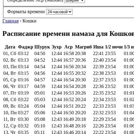
Форматы времени
Главная
›
Кошки
Расписание времени намаза для Кошков 
Дата
Фаджр
Шурук
Зухр
Аср
Магриб
Иша
1/2 ночи
1/3 
01, Сб
03:12
04:50
12:44
16:58
20:38
22:41
23:55
01:0
02, Вс
03:13
04:52
12:44
16:57
20:36
22:40
23:54
01:0
03, Пн
03:14
04:54
12:44
16:56
20:34
22:39
23:54
01:0
04, Вт
03:15
04:56
12:44
16:55
20:32
22:38
23:53
01:0
05, Ср
03:16
04:57
12:44
16:54
20:30
22:37
23:53
01:0
06, Чт
03:17
04:59
12:44
16:54
20:28
22:36
23:52
01:0
07, Пт
03:19
05:01
12:44
16:53
20:26
22:35
23:52
01:0
08, Сб
03:22
05:03
12:44
16:52
20:24
22:34
23:53
01:0
09, Вс
03:24
05:04
12:44
16:51
20:22
22:33
23:53
01:0
10, Пн
03:27
05:06
12:44
16:50
20:20
22:32
23:53
01:0
11, Вт
03:30
05:08
12:43
16:49
20:18
22:29
23:54
01:0
12, Ср
03:32
05:10
12:43
16:48
20:16
22:26
23:54
01:0
13, Чт
03:35
05:11
12:43
16:46
20:14
22:22
23:54
01:0