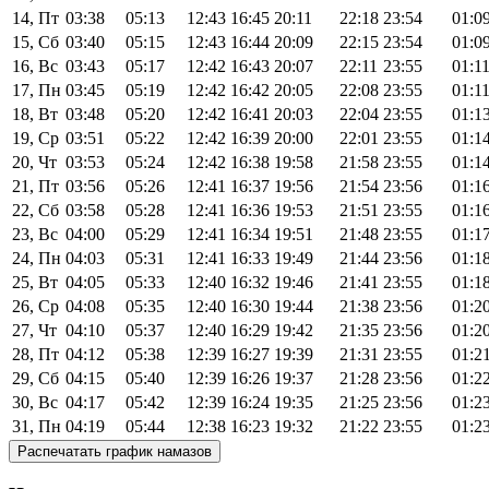
14, Пт
03:38
05:13
12:43
16:45
20:11
22:18
23:54
01:0
15, Сб
03:40
05:15
12:43
16:44
20:09
22:15
23:54
01:0
16, Вс
03:43
05:17
12:42
16:43
20:07
22:11
23:55
01:1
17, Пн
03:45
05:19
12:42
16:42
20:05
22:08
23:55
01:1
18, Вт
03:48
05:20
12:42
16:41
20:03
22:04
23:55
01:1
19, Ср
03:51
05:22
12:42
16:39
20:00
22:01
23:55
01:1
20, Чт
03:53
05:24
12:42
16:38
19:58
21:58
23:55
01:1
21, Пт
03:56
05:26
12:41
16:37
19:56
21:54
23:56
01:1
22, Сб
03:58
05:28
12:41
16:36
19:53
21:51
23:55
01:1
23, Вс
04:00
05:29
12:41
16:34
19:51
21:48
23:55
01:1
24, Пн
04:03
05:31
12:41
16:33
19:49
21:44
23:56
01:1
25, Вт
04:05
05:33
12:40
16:32
19:46
21:41
23:55
01:1
26, Ср
04:08
05:35
12:40
16:30
19:44
21:38
23:56
01:2
27, Чт
04:10
05:37
12:40
16:29
19:42
21:35
23:56
01:2
28, Пт
04:12
05:38
12:39
16:27
19:39
21:31
23:55
01:2
29, Сб
04:15
05:40
12:39
16:26
19:37
21:28
23:56
01:2
30, Вс
04:17
05:42
12:39
16:24
19:35
21:25
23:56
01:2
31, Пн
04:19
05:44
12:38
16:23
19:32
21:22
23:55
01:2
Распечатать график намазов