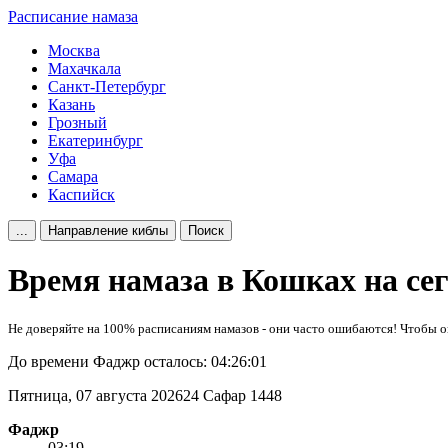
Расписание намаза
Москва
Махачкала
Санкт-Петербург
Казань
Грозный
Екатеринбург
Уфа
Самара
Каспийск
...
Направление киблы
Поиск
Время намаза в Кошках на се
Не доверяйте на 100% расписаниям намазов - они часто ошибаются! Чтобы оп
До времени Фаджр осталось:
04:26:01
Пятница, 07 августа 2026
24 Сафар 1448
Фаджр
03:19