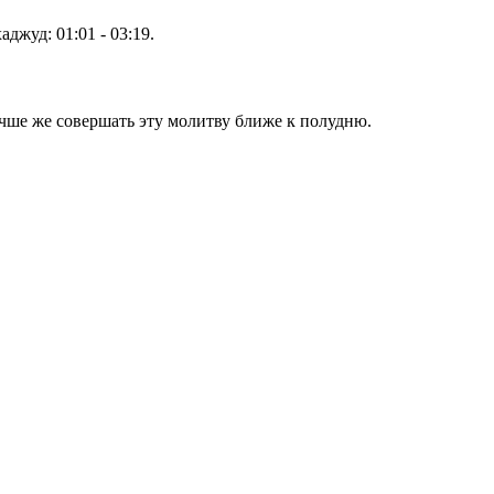
хаджуд:
01:01
-
03:19
.
учше же совершать эту молитву ближе к полудню.