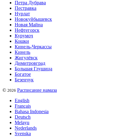
Петра Дубрава
Пестравка
Нурлат
Новокуйбышевск
Новая Майна
Нефтегорск
Курумоч
Кошки
Кинель-Черкассы
Кинель
Жигулёвск
Димитровград
Большая Глушица
Богатое
Безенчук
©
Расписание намаза
2026
English
Français
Bahasa Indonesia
Deutsch
Melayu
Nederlands
Svenska