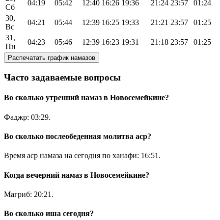
04:19
05:42
12:40
16:26
19:36
21:24
23:57
01:24
Сб
30,
04:21
05:44
12:39
16:25
19:33
21:21
23:57
01:25
Вс
31,
04:23
05:46
12:39
16:23
19:31
21:18
23:57
01:25
Пн
Распечатать график намазов
Часто задаваемые вопросы
Во сколько утренний намаз в Новосемейкине?
Фаджр:
03:29
.
Во сколько послеобеденная молитва аср?
Время аср намаза на сегодня по ханафи:
16:51
.
Когда вечерний намаз в Новосемейкине?
Магриб:
20:21
.
Во сколько иша сегодня?