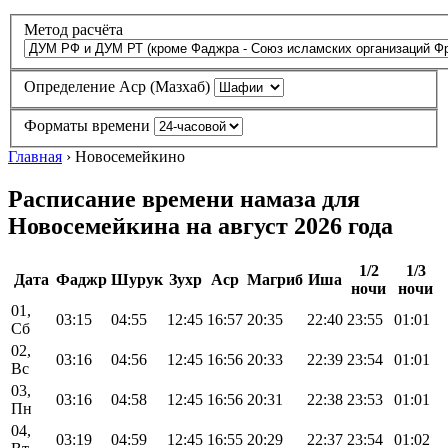
Метод расчёта
Определение Аср (Мазхаб)
Форматы времени
Главная
›
Новосемейкино
Расписание времени намаза для
Новосемейкина на август 2026 года
1/2
1/3
Дата
Фаджр
Шурук
Зухр
Аср
Магриб
Иша
ночи
ночи
01,
03:15
04:55
12:45
16:57
20:35
22:40
23:55
01:01
Сб
02,
03:16
04:56
12:45
16:56
20:33
22:39
23:54
01:01
Вс
03,
03:16
04:58
12:45
16:56
20:31
22:38
23:53
01:01
Пн
04,
03:19
04:59
12:45
16:55
20:29
22:37
23:54
01:02