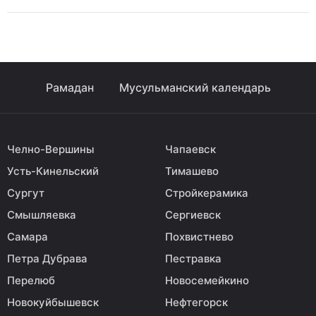
Рамадан
Мусульманский календарь
Челно-Вершины
Чапаевск
Усть-Кинельский
Тимашево
Сургут
Стройкерамика
Смышляевка
Сергиевск
Самара
Похвистнево
Петра Дубрава
Пестравка
Перелюб
Новосемейкино
Новокуйбышевск
Нефтегорск