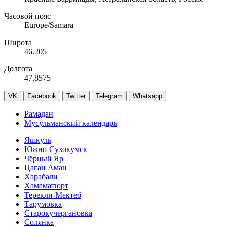
Часовой пояс
Europe/Samara
Широта
46.205
Долгота
47.8575
VK
Facebook
Twitter
Telegram
Whatsapp
Рамадан
Мусульманский календарь
Яшкуль
Южно-Сухокумск
Чёрный Яр
Цаган Аман
Харабали
Хамаматюрт
Терекли-Мектеб
Тарумовка
Старокучергановка
Солянка