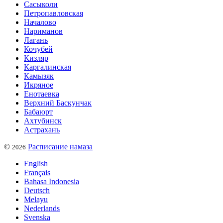
Сасыколи
Петропавловская
Началово
Нариманов
Лагань
Кочубей
Кизляр
Каргалинская
Камызяк
Икряное
Енотаевка
Верхний Баскунчак
Бабаюрт
Ахтубинск
Астрахань
©
Расписание намаза
2026
English
Français
Bahasa Indonesia
Deutsch
Melayu
Nederlands
Svenska