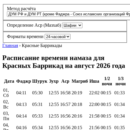
Метод расчёта
Определение Аср (Мазхаб)
Форматы времени
Главная
›
Красные Баррикады
Расписание времени намаза для
Красных Баррикад на август 2026 года
1/2
1/3
Дата
Фаджр
Шурук
Зухр
Аср
Магриб
Иша
ночи
ночи
01,
04:11
05:30
12:55
16:58
20:19
22:02
00:15
01:33
Сб
02,
04:13
05:31
12:55
16:57
20:18
22:00
00:15
01:34
Вс
03,
04:14
05:33
12:55
16:56
20:16
21:58
00:15
01:34
Пн
04,
04:16
05:34
12:55
16:56
20:15
21:56
00:15
01:35