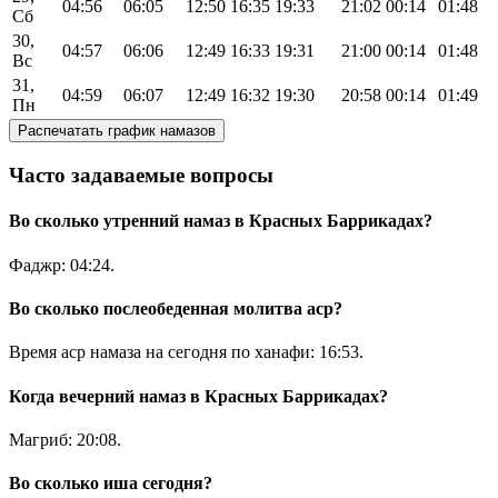
04:56
06:05
12:50
16:35
19:33
21:02
00:14
01:48
Сб
30,
04:57
06:06
12:49
16:33
19:31
21:00
00:14
01:48
Вс
31,
04:59
06:07
12:49
16:32
19:30
20:58
00:14
01:49
Пн
Распечатать график намазов
Часто задаваемые вопросы
Во сколько утренний намаз в Красных Баррикадах?
Фаджр:
04:24
.
Во сколько послеобеденная молитва аср?
Время аср намаза на сегодня по ханафи:
16:53
.
Когда вечерний намаз в Красных Баррикадах?
Магриб:
20:08
.
Во сколько иша сегодня?