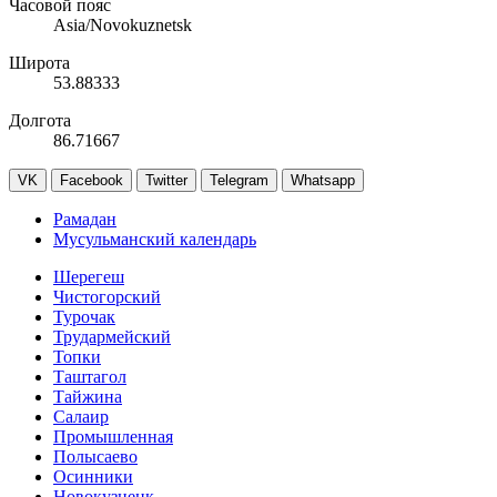
Часовой пояс
Asia/Novokuznetsk
Широта
53.88333
Долгота
86.71667
VK
Facebook
Twitter
Telegram
Whatsapp
Рамадан
Мусульманский календарь
Шерегеш
Чистогорский
Турочак
Трудармейский
Топки
Таштагол
Тайжина
Салаир
Промышленная
Полысаево
Осинники
Новокузнецк