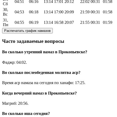
04:51
06:16
13:14
17:01
20:12
22:02
00:31
01:58
Сб
30,
04:53
06:18
13:14
17:00
20:09
21:59
00:31
01:58
Вс
31,
04:55
06:19
13:14
16:58
20:07
21:55
00:31
01:59
Пн
Распечатать график намазов
Часто задаваемые вопросы
Во сколько утренний намаз в Прокопьевске?
Фаджр:
04:02
.
Во сколько послеобеденная молитва аср?
Время аср намаза на сегодня по ханафи:
17:25
.
Когда вечерний намаз в Прокопьевске?
Магриб:
20:56
.
Во сколько иша сегодня?