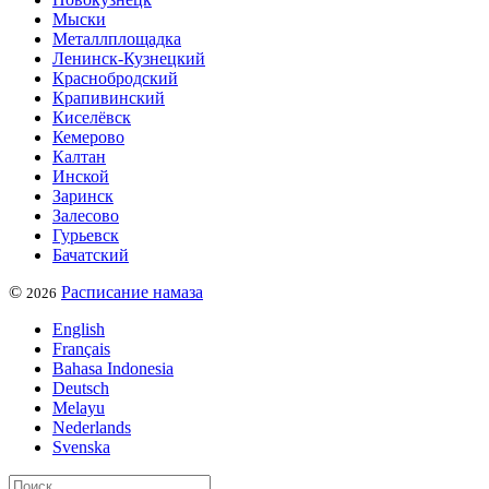
Мыски
Металлплощадка
Ленинск-Кузнецкий
Краснобродский
Крапивинский
Киселёвск
Кемерово
Калтан
Инской
Заринск
Залесово
Гурьевск
Бачатский
©
Расписание намаза
2026
English
Français
Bahasa Indonesia
Deutsch
Melayu
Nederlands
Svenska