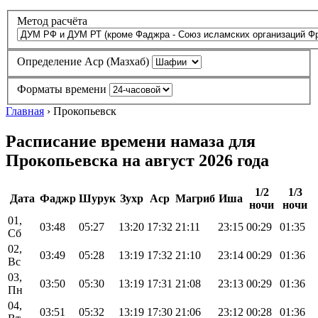
Метод расчёта
Определение Аср (Мазхаб)
Форматы времени
Главная
›
Прокопьевск
Расписание времени намаза для
Прокопьевска на август 2026 года
1/2
1/3
Дата
Фаджр
Шурук
Зухр
Аср
Магриб
Иша
ночи
ночи
01,
03:48
05:27
13:20
17:32
21:11
23:15
00:29
01:35
Сб
02,
03:49
05:28
13:19
17:32
21:10
23:14
00:29
01:36
Вс
03,
03:50
05:30
13:19
17:31
21:08
23:13
00:29
01:36
Пн
04,
03:51
05:32
13:19
17:30
21:06
23:12
00:28
01:36