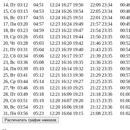
14, Пт
03:12
04:51
12:24
16:27
19:56
22:09
23:34
00:4
15, Сб
03:15
04:53
12:24
16:26
19:54
22:05
23:34
00:4
16, Вс
03:17
04:55
12:24
16:25
19:51
22:01
23:34
00:4
17, Пн
03:20
04:57
12:23
16:24
19:49
21:57
23:34
00:4
18, Вт
03:23
04:59
12:23
16:22
19:47
21:54
23:35
00:5
19, Ср
03:26
05:01
12:23
16:21
19:44
21:50
23:35
00:5
20, Чт
03:28
05:03
12:23
16:20
19:42
21:46
23:35
00:5
21, Пт
03:31
05:04
12:23
16:19
19:40
21:43
23:35
00:5
22, Сб
03:34
05:06
12:22
16:17
19:37
21:39
23:35
00:5
23, Вс
03:36
05:08
12:22
16:16
19:35
21:36
23:35
00:5
24, Пн
03:39
05:10
12:22
16:14
19:32
21:32
23:35
00:5
25, Вт
03:41
05:12
12:21
16:13
19:30
21:29
23:35
00:5
26, Ср
03:44
05:14
12:21
16:12
19:27
21:25
23:35
00:5
27, Чт
03:46
05:16
12:21
16:10
19:25
21:22
23:35
00:5
28, Пт
03:49
05:18
12:21
16:09
19:23
21:18
23:36
01:0
29, Сб
03:51
05:19
12:20
16:07
19:20
21:15
23:35
01:0
30, Вс
03:54
05:21
12:20
16:06
19:18
21:12
23:36
01:0
31, Пн
03:56
05:23
12:20
16:04
19:15
21:08
23:35
01:0
Распечатать график намазов