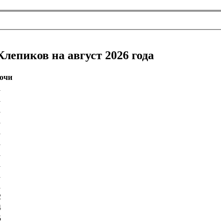
лепиков на август 2026 года
ночи
1
1
1
1
1
1
1
1
1
1
2
4
5