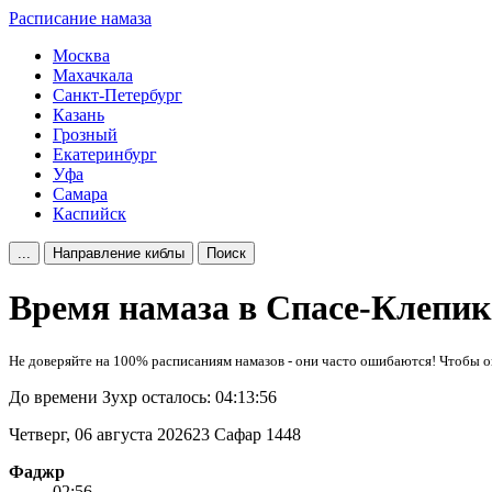
Расписание намаза
Москва
Махачкала
Санкт-Петербург
Казань
Грозный
Екатеринбург
Уфа
Самара
Каспийск
...
Направление киблы
Поиск
Время намаза в Спасе-Клепик
Не доверяйте на 100% расписаниям намазов - они часто ошибаются! Чтобы оп
До времени Зухр осталось:
04:13:56
Четверг, 06 августа 2026
23 Сафар 1448
Фаджр
02:56