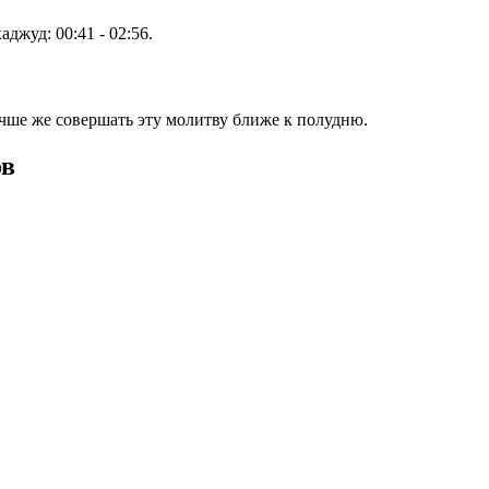
хаджуд:
00:41
-
02:56
.
учше же совершать эту молитву ближе к полудню.
ов