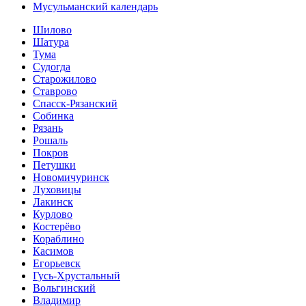
Мусульманский календарь
Шилово
Шатура
Тума
Судогда
Старожилово
Ставрово
Спасск-Рязанский
Собинка
Рязань
Рошаль
Покров
Петушки
Новомичуринск
Луховицы
Лакинск
Курлово
Костерёво
Кораблино
Касимов
Егорьевск
Гусь-Хрустальный
Вольгинский
Владимир