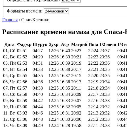
Форматы времени
Главная
›
Спас-Клепики
Расписание времени намаза для Спаса-К
Дата
Фаджр
Шурук
Зухр
Аср
Магриб
Иша
1/2 ночи
1/3 
01, Сб
02:51
04:27
12:26
16:40
20:23
22:24
23:37
00:4
02, Вс
02:52
04:29
12:26
16:39
20:21
22:23
23:36
00:4
03, Пн
02:53
04:31
12:26
16:39
20:19
22:22
23:36
00:4
04, Вт
02:54
04:33
12:25
16:38
20:17
22:21
23:35
00:4
05, Ср
02:55
04:35
12:25
16:37
20:15
22:20
23:35
00:4
06, Чт
02:56
04:36
12:25
16:36
20:13
22:19
23:34
00:4
07, Пт
02:57
04:38
12:25
16:35
20:11
22:18
23:34
00:4
08, Сб
02:58
04:40
12:25
16:34
20:09
22:17
23:33
00:4
09, Вс
02:59
04:42
12:25
16:33
20:07
22:16
23:33
00:4
10, Пн
03:00
04:44
12:25
16:32
20:05
22:14
23:32
00:4
11, Вт
03:03
04:46
12:25
16:31
20:02
22:13
23:32
00:4
12, Ср
03:06
04:48
12:24
16:30
20:00
22:12
23:33
00:4
13, Чт
03:09
04:49
12:24
16:28
19:58
22:11
23:33
00:4