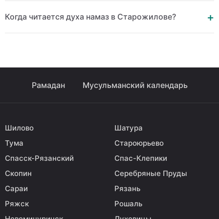
Когда читается духа намаз в Старожилове?
Рамадан
Мусульманский календарь
Шилово
Шатура
Тума
Староюрьево
Спасск-Рязанский
Спас-Клепики
Скопин
Серебряные Пруды
Сараи
Рязань
Ряжск
Рошаль
Новомичуринск
Луховицы