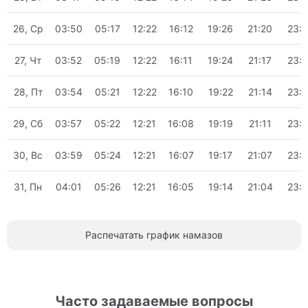
26, Ср
03:50
05:17
12:22
16:12
19:26
21:20
23:
27, Чт
03:52
05:19
12:22
16:11
19:24
21:17
23:
28, Пт
03:54
05:21
12:22
16:10
19:22
21:14
23:
29, Сб
03:57
05:22
12:21
16:08
19:19
21:11
23:
30, Вс
03:59
05:24
12:21
16:07
19:17
21:07
23:
31, Пн
04:01
05:26
12:21
16:05
19:14
21:04
23:
Распечатать график намазов
Часто задаваемые вопросы